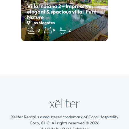
Villa Indiana 2 – Impressive,
elegant & spacious villa | Pure
Nature
Los Mogotes
10
9
12
Xeliter Rental is a registered trademark of Coral Hospitality
Corp, CHC. All rights reserved © 2026
Website by
Ktech Solutions