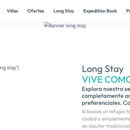
Villas
Ofertas
Long Stay
Expedition Book
P
Long Stay
VIVE COM
Explora nuestra se
completamente am
preferenciales. C
Si buscas un refugio 
ciudad o simplemente p
de alquiler tradicion