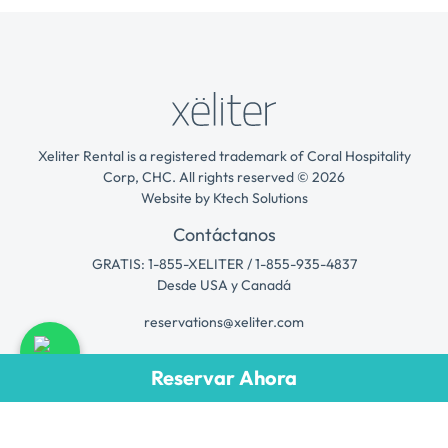
Xeliter Rental is a registered trademark of Coral Hospitality
Corp, CHC. All rights reserved © 2026
Website by
Ktech Solutions
Contáctanos
GRATIS: 1-855-XELITER / 1-855-935-4837
Desde USA y Canadá
reservations@xeliter.com
Long Stay
Reservar Ahora
Expedition Book
Programa de Gestión
Contacto