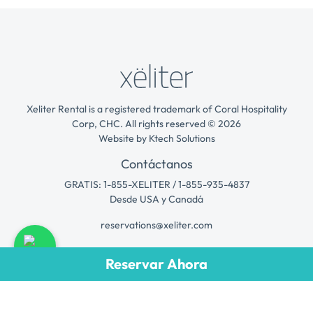
Xeliter Rental is a registered trademark of Coral Hospitality
Corp, CHC. All rights reserved © 2026
Website by
Ktech Solutions
Contáctanos
GRATIS: 1-855-XELITER / 1-855-935-4837
Desde USA y Canadá
reservations@xeliter.com
Long Stay
Reservar Ahora
Expedition Book
Programa de Gestión
Contacto