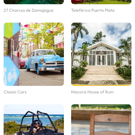
27 Charcos de Damajagua
Teleférico Puerto Plata
Classic Cars
Macorix House of Rum