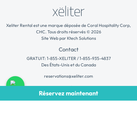
Xeliter Rental est une marque déposée de Coral Hospitality Corp,
CHC. Tous droits réservés © 2026
Site Web par
Ktech Solutions
Contact
GRATUIT: 1-855-XELITER / 1-855-935-4837
Des États-Unis et du Canada
reservations@xeliter.com
Long séjour
Réservez maintenant
Carnet d'expédition
Programme de gestion
Contact
Suivez-nous!