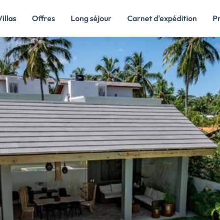
Villas
Offres
Long séjour
Carnet d'expédition
P